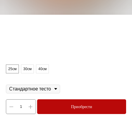
Маргарита
700
р.
Диаметр пиццы
25см
30см
40см
Тесто
Приобрести
Увеличенная порция моцареллы, томаты,