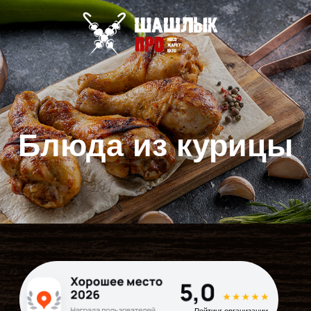
Блюда из курицы
Рейтинг организации
на Яндекс Картах
Шашлык про
©
все права защищены
услуга предоставляет
ИП Овсепян меружан альбертович