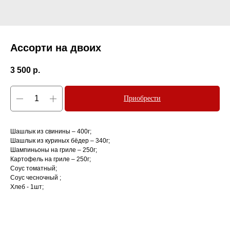
Ассорти на двоих
3 500
р.
Приобрести
Шашлык из свинины – 400г;
Шашлык из куриных бёдер – 340г;
Шампиньоны на гриле – 250г;
Картофель на гриле – 250г;
Соус томатный;
Соус чесночный ;
Хлеб - 1шт;