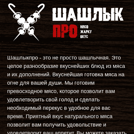
Шашлыкпро - это не просто шашлычная. Это
целое разнообразие вкуснейших блюд из мяса
и их дополнений. Вкуснейшая готовка мяса на
огне для вашей души. Мы готовим
превосходное мясо, которое позволит вам
удовлетворить свой голод и сделать
необходимый перекус в удобное для вас
время. Приятный вкус натурального мяса
позволит вам получить удовольствие и
удовлетворит ваш аппетит. Вы можете заказать
у нас на сайте любое понравившееся вам
блюдо.
Сделать заказ
Рейтинг организации
на Яндекс Картах
Шашлык про
©
все права защищены
услуга предоставляет
ИП Овсепян меружан альбертович